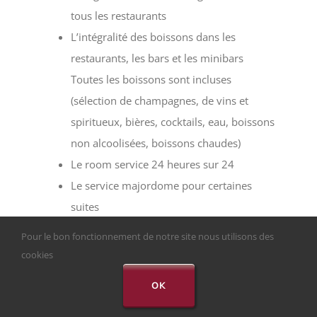
tous les restaurants
L’intégralité des boissons dans les
restaurants, les bars et les minibars
Toutes les boissons sont incluses
(sélection de champagnes, de vins et
spiritueux, bières, cocktails, eau, boissons
non alcoolisées, boissons chaudes)
Le room service 24 heures sur 24
Le service majordome pour certaines
suites
L’accès Internet gratuit et illimité à bord
Pour le bon fonctionnement de notre site nous utilisons des
Les soirées, spectacles et autres
cookies
animations
OK
L’accès à l’espace fitness et au hammam
ou au sauna selon les navires