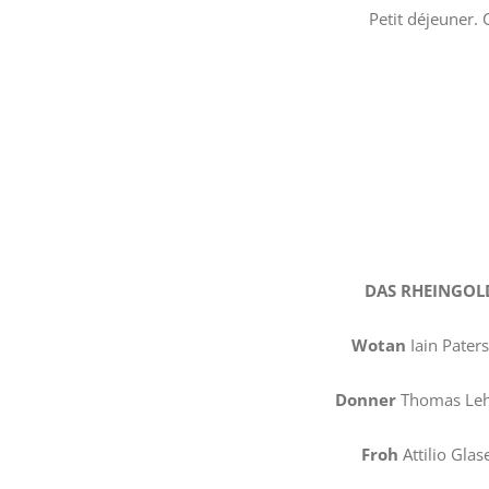
Petit déjeuner. 
DAS RHEINGOL
Wotan
Iain Pater
Donner
Thomas Le
Froh
Attilio Glas