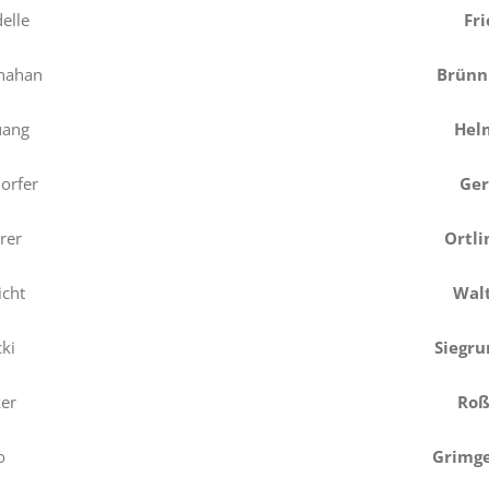
elle
Fri
nahan
Brünn
uang
Hel
orfer
Ger
rer
Ortli
icht
Wal
cki
Siegru
er
Roß
o
Grimg