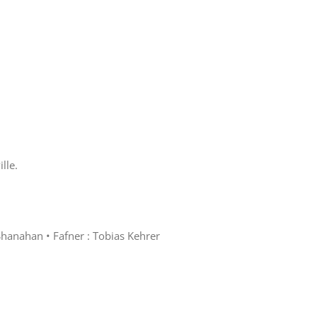
lle.
 Shanahan • Fafner : Tobias Kehrer