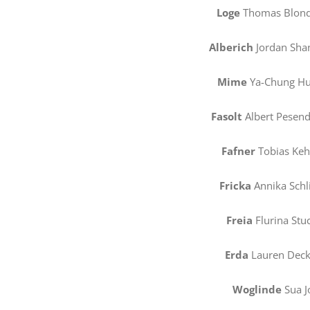
Loge
Thomas Blond
Alberich
Jordan Sha
Mime
Ya-Chung H
Fasolt
Albert Pesend
Fafner
Tobias Keh
Fricka
Annika Schl
Freia
Flurina Stu
Erda
Lauren Deck
Woglinde
Sua J