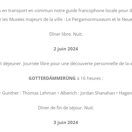
s en transport en commun notre guide francophone locale pour dé
z les Musées majeurs de la ville : Le Pergamonmuseum et le Ne
Dîner libre. Nuit.
2 juin 2024
it déjeuner. Journée libre pour une découverte personnelle de la vi
GOTTERDÄMMERÜNG
à 16 heures :
ey • Gunther : Thomas Lehman • Alberich : Jordan Shanahan • Hagen 
Dîner de fin de séjour. Nuit.
3 juin 2024