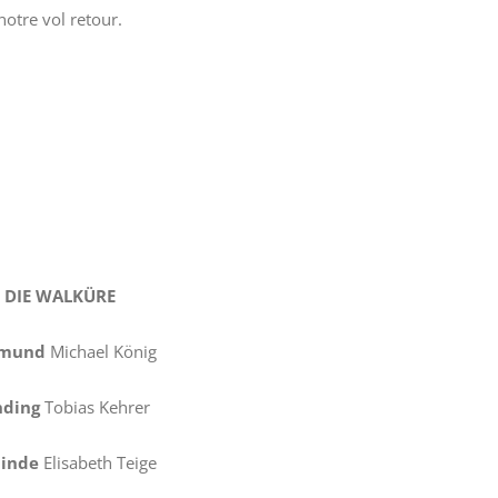
notre vol retour.
DIE WALKÜRE
gmund
Michael König
ding
Tobias Kehrer
linde
Elisabeth Teige